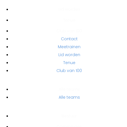
Lid worden
Tenue
Club van 100
Contact
Meetrainen
Lid worden
Tenue
Club van 100
TEAMS
Alle teams
Alle teams
HANDIGE LINKS
Bestuur
Commissies