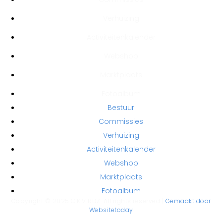
Verhuizing
Activiteitenkalender
Webshop
Marktplaats
Fotoalbum
Bestuur
Commissies
Verhuizing
Activiteitenkalender
Webshop
Marktplaats
Fotoalbum
Copyright © 2025 C.K.V RDZ. All rights reserved |
Gemaakt door
Websitetoday