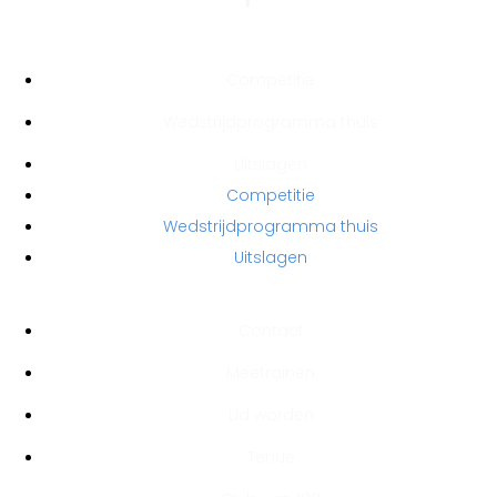
COMPETITE
Competitie
Wedstrijdprogramma thuis
Uitslagen
Competitie
Wedstrijdprogramma thuis
Uitslagen
VERENIGING
Contact
Meetrainen
Lid worden
Tenue