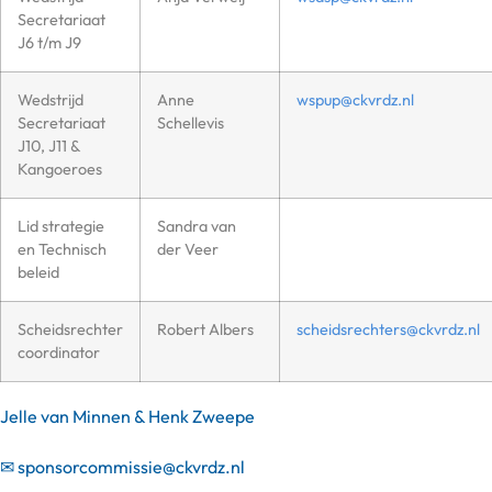
Secretariaat
J6 t/m J9
Wedstrijd
Anne
wspup@ckvrdz.nl
Secretariaat
Schellevis
J10, J11 &
Kangoeroes
Lid strategie
Sandra van
en Technisch
der Veer
beleid
Scheidsrechter
Robert Albers
scheidsrechters@ckvrdz.nl
coordinator
Jelle van Minnen & Henk Zweepe
✉
sponsorcommissie@ckvrdz.nl