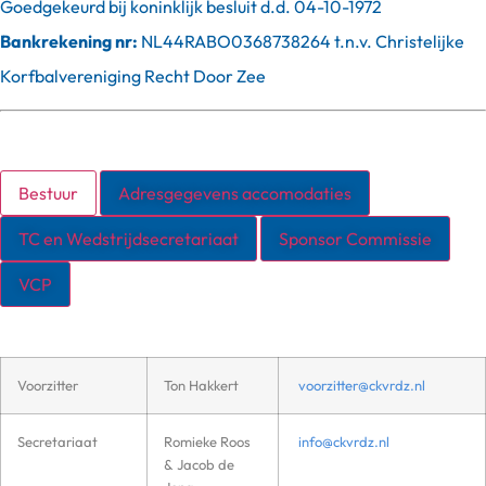
Goedgekeurd bij koninklijk besluit d.d. 04-10-1972
Bankrekening nr:
NL44RABO0368738264 t.n.v. Christelijke
Korfbalvereniging Recht Door Zee
Bestuur
Adresgegevens accomodaties
TC en Wedstrijdsecretariaat
Sponsor Commissie
VCP
Voorzitter
Ton Hakkert
voorzitter@ckvrdz.nl
Secretariaat
Romieke Roos
info@ckvrdz.nl
& Jacob de