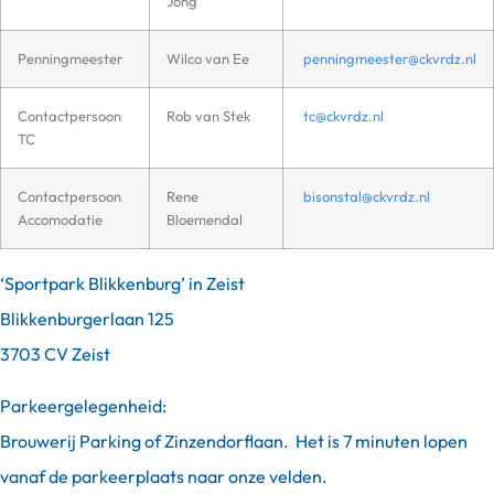
Jong
Penningmeester
Wilco van Ee
penningmeester@ckvrdz.nl
Contactpersoon
Rob van Stek
tc@ckvrdz.nl
TC
Contactpersoon
Rene
bisonstal@ckvrdz.nl
Accomodatie
Bloemendal
‘Sportpark Blikkenburg’ in Zeist
Blikkenburgerlaan 125
3703 CV Zeist
Parkeergelegenheid:
Brouwerij Parking of Zinzendorflaan. Het is 7 minuten lopen
vanaf de parkeerplaats naar onze velden.