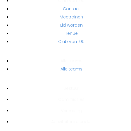
Club van 100
Contact
Meetrainen
Lid worden
Tenue
Club van 100
TEAMS
Alle teams
Alle teams
HANDIGE LINKS
Bestuur
Commissies
Verhuizing
Activiteitenkalender