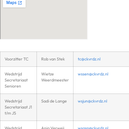
Voorzitter TC
Rob van Stek
tc@ckvrdz.nl
Wedstrijd
Wietze
wssen@ckvrdz.nl
Secretariaat
Weerdmeester
Senioren
Wedstrijd
Sadi de Lange
wsjun@ckvrdz.nl
Secretariaat J1
t/m J5
Wedstrijd
Anja Verweij
wsasp@ckvrdz.nl