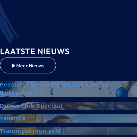
LAATSTE NIEUWS
Meer Nieuws
Feestelijke opening nieuwe kantine
Blikkenburg
DinnerClub Speciaal
vakantie
Trainingstijden veld