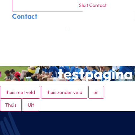
Sluit Contact
Contact
Meetrainen
Lid worden
testpagina
thuis met veld
thuis zonder veld
uit
Thuis
Uit