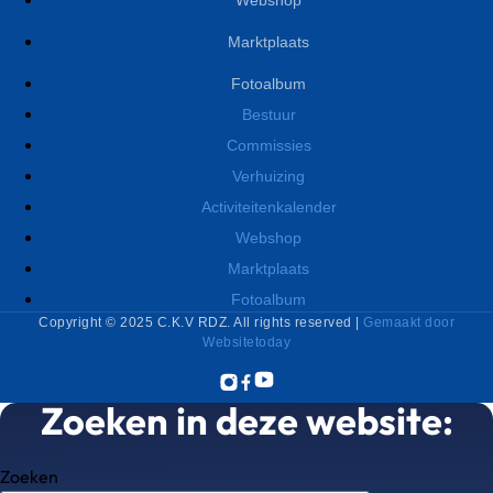
Marktplaats
Fotoalbum
Bestuur
Commissies
Verhuizing
Activiteitenkalender
Webshop
Marktplaats
Fotoalbum
Copyright © 2025 C.K.V RDZ. All rights reserved |
Gemaakt door
Websitetoday
Zoeken in deze website:
Zoeken